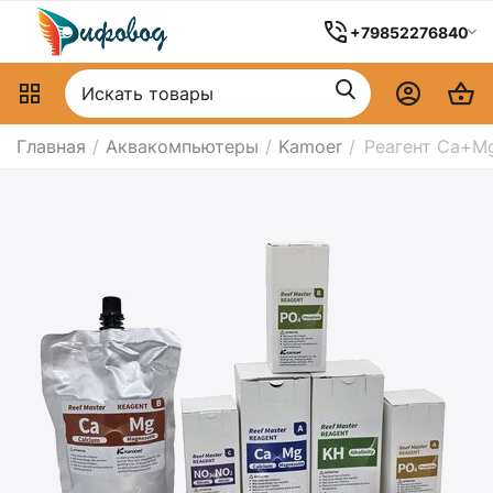
+79852276840
Главная
/
Аквакомпьютеры
/
Kamoer
/
Реагент Ca+Mg