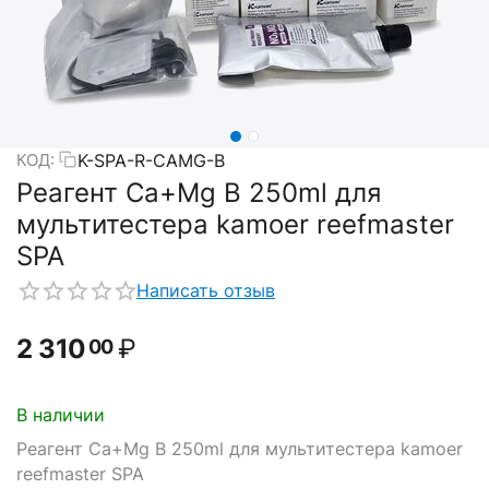
K-SPA-R-CAMG-B
КОД:
Реагент Ca+Mg B 250ml для
мультитестера kamoer reefmaster
SPA
Написать отзыв
2 310
₽
00
В наличии
Реагент Ca+Mg B 250ml для мультитестера kamoer
reefmaster SPA