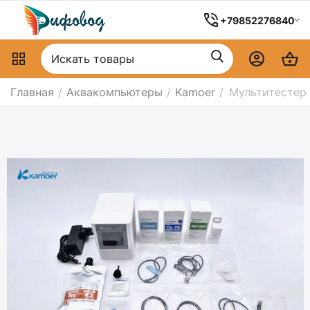
+79852276840
Главная
/
Аквакомпьютеры
/
Kamoer
/
Мультитестер 